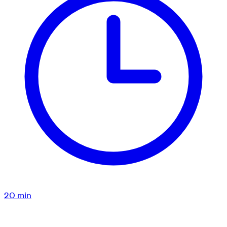
20
min