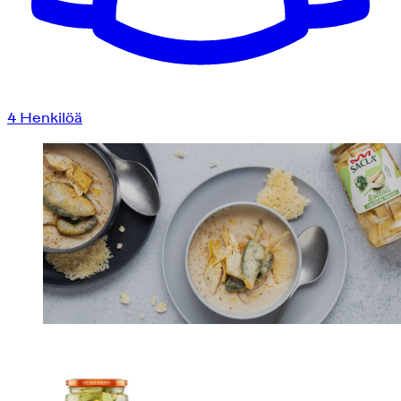
4
Henkilöä