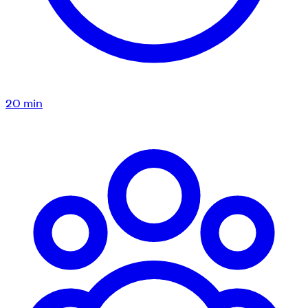
20
min