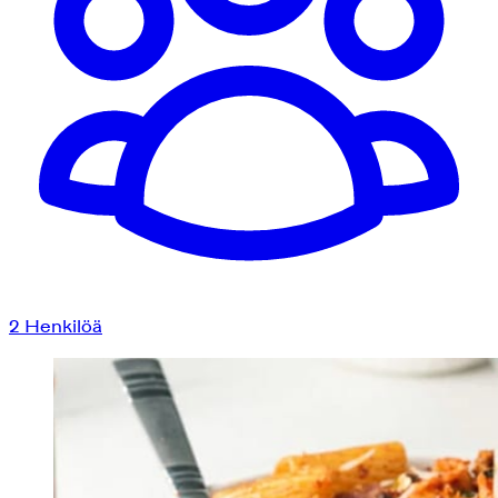
2
Henkilöä