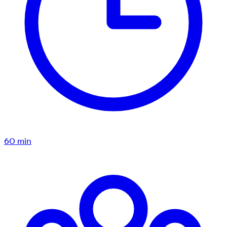
60
min