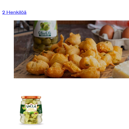
2
Henkilöä