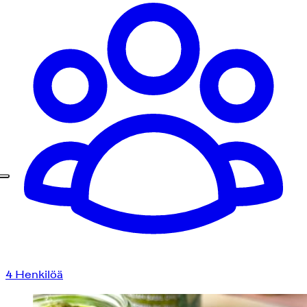
4
Henkilöä