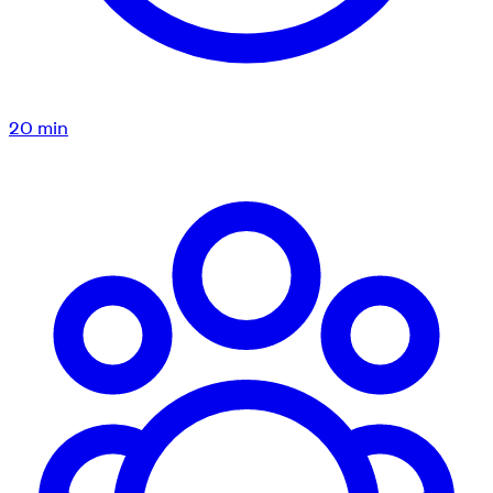
20
min