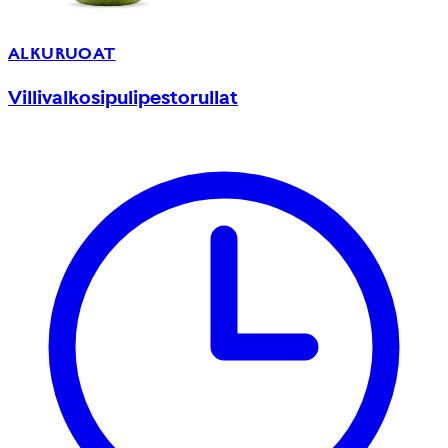
ALKURUOAT
Villivalkosipulipestorullat