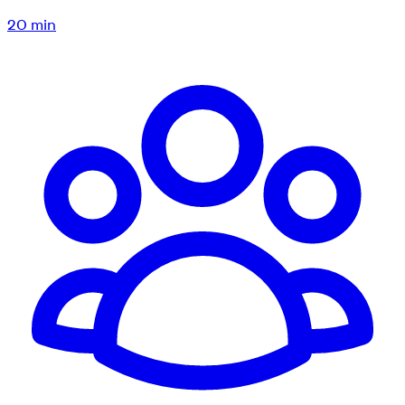
20
min