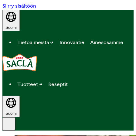
Siirry sisältöön
Suomi
Tietoa meistä
Innovaatio
Ainesosamme
Tuotteet
Reseptit
Suomi