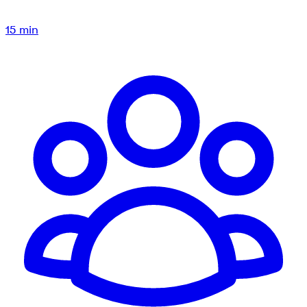
15
min