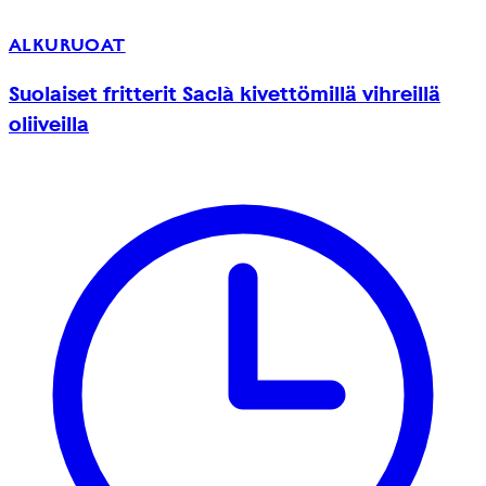
ALKURUOAT
Suolaiset fritterit Saclà kivettömillä vihreillä
oliiveilla