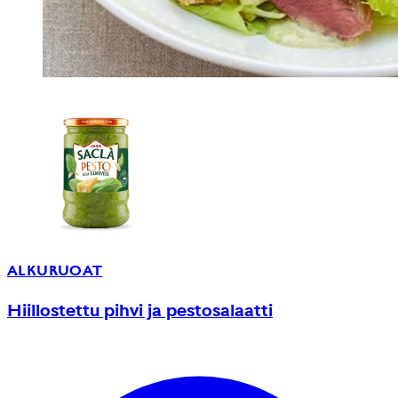
ALKURUOAT
Hiillostettu pihvi ja pestosalaatti