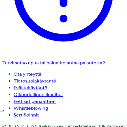
Tarvitsetko apua tai haluatko antaa palautetta?
Ota yhteyttä
Tietosuojakäytäntö
Evästekäytäntö
Oikeudellinen ilmoitus
Eettiset periaatteet
Whistleblowing
Sertifioinnit
© 2026
© 2026 Kaikki oikeudet pidätetään. F.lli Saclà on