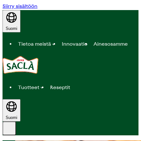
Siirry sisältöön
Suomi
Tietoa meistä
Innovaatio
Ainesosamme
Tuotteet
Reseptit
Suomi