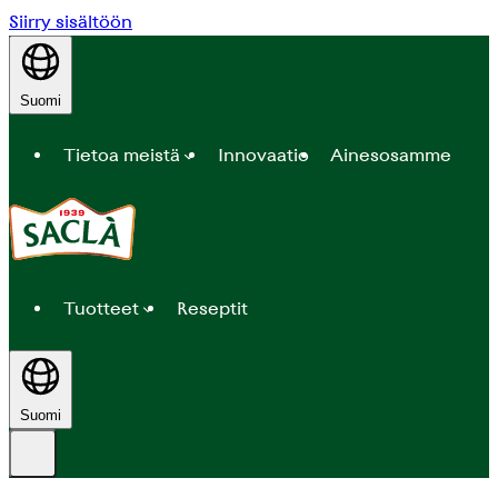
Siirry sisältöön
Suomi
Tietoa meistä
Innovaatio
Ainesosamme
Tuotteet
Reseptit
Suomi