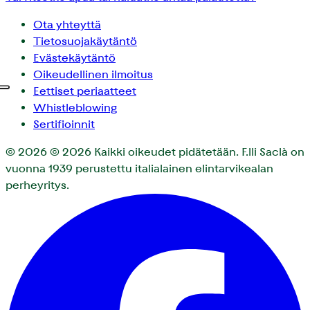
Ota yhteyttä
Tietosuojakäytäntö
Evästekäytäntö
Oikeudellinen ilmoitus
Eettiset periaatteet
Whistleblowing
Sertifioinnit
© 2026
© 2026 Kaikki oikeudet pidätetään. F.lli Saclà on
vuonna 1939 perustettu italialainen elintarvikealan
perheyritys.