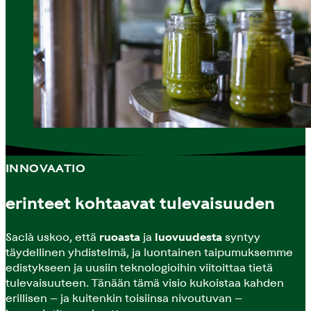
INNOVAATIO
erinteet kohtaavat tulevaisuuden
Saclà uskoo, että
ruoasta
ja
luovuudesta
syntyy
täydellinen yhdistelmä, ja luontainen taipumuksemme
edistykseen ja uusiin teknologioihin viitoittaa tietä
tulevaisuuteen. Tänään tämä visio kukoistaa kahden
erillisen – ja kuitenkin toisiinsa nivoutuvan –