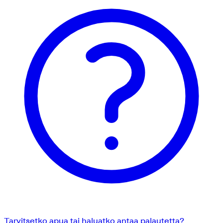
Tarvitsetko apua tai haluatko antaa palautetta?