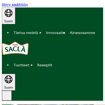
Siirry sisältöön
Suomi
Tietoa meistä
Innovaatio
Ainesosamme
Tuotteet
Reseptit
Suomi