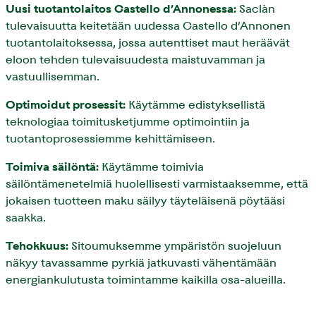
Uusi tuotantolaitos Castello d’Annonessa:
Saclàn
tulevaisuutta keitetään uudessa Castello d’Annonen
tuotantolaitoksessa, jossa autenttiset maut heräävät
eloon tehden tulevaisuudesta maistuvamman ja
vastuullisemman.
Optimoidut prosessit:
Käytämme edistyksellistä
teknologiaa toimitusketjumme optimointiin ja
tuotantoprosessiemme kehittämiseen.
Toimiva säilöntä:
Käytämme toimivia
säilöntämenetelmiä huolellisesti varmistaaksemme, että
jokaisen tuotteen maku säilyy täyteläisenä pöytääsi
saakka.
Tehokkuus:
Sitoumuksemme ympäristön suojeluun
näkyy tavassamme pyrkiä jatkuvasti vähentämään
energiankulutusta toimintamme kaikilla osa-alueilla.