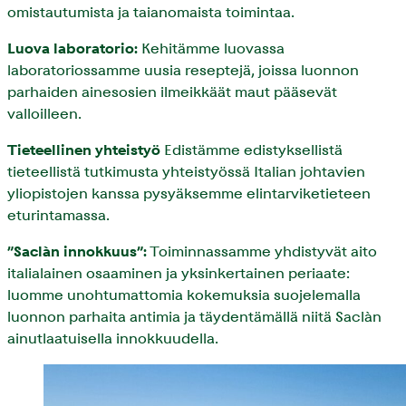
omistautumista ja taianomaista toimintaa.
Luova laboratorio:
Kehitämme luovassa
laboratoriossamme uusia reseptejä, joissa luonnon
parhaiden ainesosien ilmeikkäät maut pääsevät
valloilleen.
Tieteellinen yhteistyö
Edistämme edistyksellistä
tieteellistä tutkimusta yhteistyössä Italian johtavien
yliopistojen kanssa pysyäksemme elintarviketieteen
eturintamassa.
”Saclàn innokkuus”:
Toiminnassamme yhdistyvät aito
italialainen osaaminen ja yksinkertainen periaate:
luomme unohtumattomia kokemuksia suojelemalla
luonnon parhaita antimia ja täydentämällä niitä Saclàn
ainutlaatuisella innokkuudella.