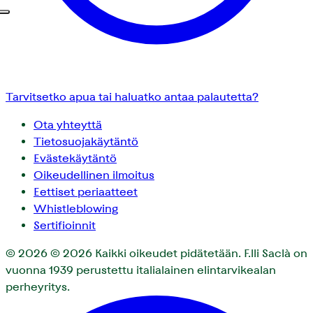
Tarvitsetko apua tai haluatko antaa palautetta?
Ota yhteyttä
Tietosuojakäytäntö
Evästekäytäntö
Oikeudellinen ilmoitus
Eettiset periaatteet
Whistleblowing
Sertifioinnit
© 2026
© 2026 Kaikki oikeudet pidätetään. F.lli Saclà on
vuonna 1939 perustettu italialainen elintarvikealan
perheyritys.