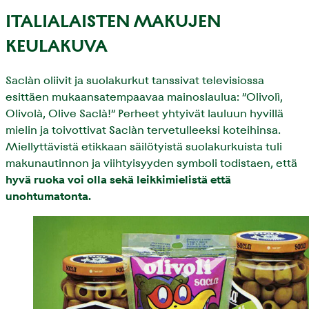
ITALIALAISTEN MAKUJEN
KEULAKUVA
Saclàn oliivit ja suolakurkut tanssivat televisiossa
esittäen mukaansatempaavaa mainoslaulua: ”Olivolì,
Olivolà, Olive Saclà!” Perheet yhtyivät lauluun hyvillä
mielin ja toivottivat Saclàn tervetulleeksi koteihinsa.
Miellyttävistä etikkaan säilötyistä suolakurkuista tuli
makunautinnon ja viihtyisyyden symboli todistaen, että
hyvä ruoka voi olla sekä leikkimielistä että
unohtumatonta.