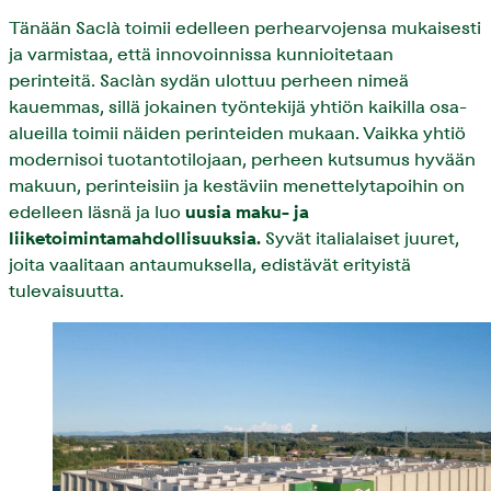
Tänään Saclà toimii edelleen perhearvojensa mukaisesti
ja varmistaa, että innovoinnissa kunnioitetaan
perinteitä. Saclàn sydän ulottuu perheen nimeä
kauemmas, sillä jokainen työntekijä yhtiön kaikilla osa-
alueilla toimii näiden perinteiden mukaan. Vaikka yhtiö
modernisoi tuotantotilojaan, perheen kutsumus hyvään
makuun, perinteisiin ja kestäviin menettelytapoihin on
edelleen läsnä ja luo
uusia maku- ja
liiketoimintamahdollisuuksia.
Syvät italialaiset juuret,
joita vaalitaan antaumuksella, edistävät erityistä
tulevaisuutta.