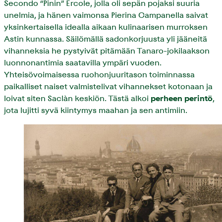
Secondo “Pinin” Ercole, jolla oli sepän pojaksi suuria
unelmia, ja hänen vaimonsa Pierina Campanella saivat
yksinkertaisella idealla aikaan kulinaarisen murroksen
Astin kunnassa. Säilömällä sadonkorjuusta yli jääneitä
vihanneksia he pystyivät pitämään Tanaro-jokilaakson
luonnonantimia saatavilla ympäri vuoden.
Yhteisövoimaisessa ruohonjuuritason toiminnassa
paikalliset naiset valmistelivat vihannekset kotonaan ja
loivat siten Saclàn keskiön. Tästä alkoi
perheen perintö
,
jota lujitti syvä kiintymys maahan ja sen antimiin.