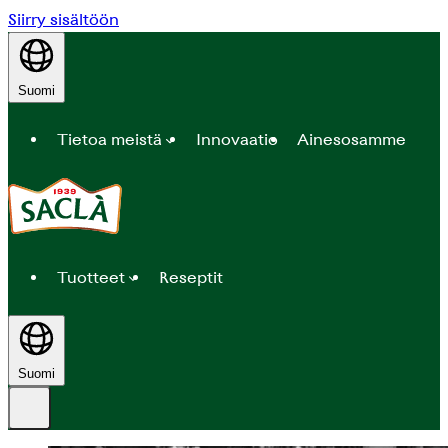
Siirry sisältöön
Suomi
Tietoa meistä
Innovaatio
Ainesosamme
Tuotteet
Reseptit
Suomi