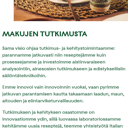
MAKUJEN TUTKIMUSTA
Sama visio ohjaa tutkimus- ja kehitystoimintaamme:
parannamme jatkuvasti niin reseptejämme kuin
prosessejamme ja investoimme aistinvaraiseen
analysointiin, ainesosien tutkimukseen ja edistyksellisiin
säilöntätekniikoihin.
Emme innovoi vain innovoinnin vuoksi, vaan pyrimme
jatkuvan parantamisen kautta takaamaan laadun, maun,
aitouden ja elintarviketurvallisuuden.
Tutkimuksen ja kehityksen osastomme on
innovaatiomme ydin, sillä luovassa laboratoriossamme
kehitämme uusia reseptejä, teemme yhteistyötä Italian