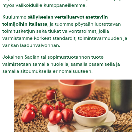
myös valikoiduille kumppaneillemme.
Kuulumme
säilykealan vertailuarvot asettaviin
toimijoihin Italiassa
, ja tuomme pöytään luotettavan
toimitusketjun sekä tiukat valvontatoimet, joilla
varmistamme korkeat standardit, toimintavarmuuden ja
vankan laadunvalvonnan.
Jokainen Saclàn tai sopimustuotannon tuote
valmistetaan samalla huolella, samalla osaamisella ja
samalla sitoumuksella erinomaisuuteen.