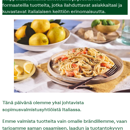
formaateilla tuotteita, jotka ilahduttavat asiakkaitasi ja
kuvastavat italialaisen keittiön erinomaisuutta.
Tänä päivänä olemme yksi johtavista
sopimusvalmistusyhtiöistä Italiassa.
Emme valmista tuotteita vain omalle brändillemme, vaan
tarjoamme saman osaamisen, laadun ja tuotantokyvyn