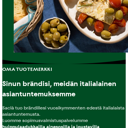
OMA TUOTEMERKKI
Sinun brändisi, meidän italialainen
asiantuntemuksemme
Saclà tuo brändillesi vuosikymmenten edestä italialaista
asiantuntemusta.
Luomme sopimusvalmistuspalvelumme
huippulaadukkailla ainesosilla ja joustavilla