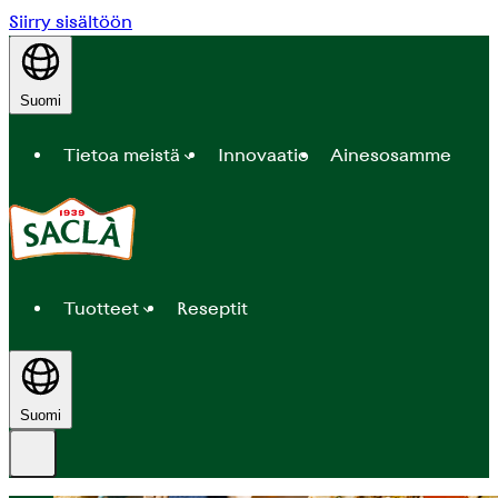
Siirry sisältöön
Suomi
Tietoa meistä
Innovaatio
Ainesosamme
Tuotteet
Reseptit
Suomi