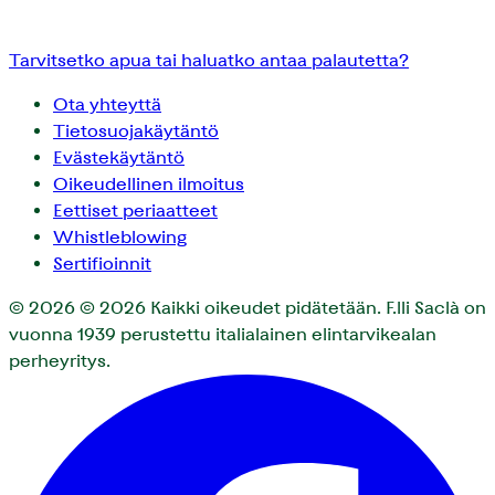
Tarvitsetko apua tai haluatko antaa palautetta?
Ota yhteyttä
Tietosuojakäytäntö
Evästekäytäntö
Oikeudellinen ilmoitus
Eettiset periaatteet
Whistleblowing
Sertifioinnit
© 2026
© 2026 Kaikki oikeudet pidätetään. F.lli Saclà on
vuonna 1939 perustettu italialainen elintarvikealan
perheyritys.