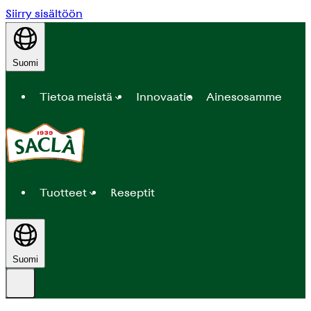
Siirry sisältöön
Suomi
Tietoa meistä
Innovaatio
Ainesosamme
Tuotteet
Reseptit
Suomi