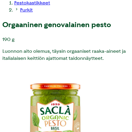
Pestokastikkeet
Purkit
Orgaaninen genovalainen pesto
190 g
Luonnon aito olemus, täysin orgaaniset raaka-aineet ja
italialaisen keittiön ajattomat taidonnäytteet.