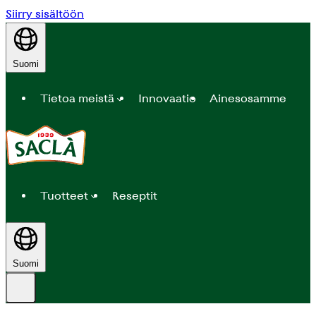
Siirry sisältöön
Suomi
Tietoa meistä
Innovaatio
Ainesosamme
Tuotteet
Reseptit
Suomi