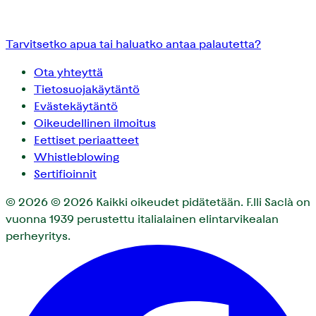
Tarvitsetko apua tai haluatko antaa palautetta?
Ota yhteyttä
Tietosuojakäytäntö
Evästekäytäntö
Oikeudellinen ilmoitus
Eettiset periaatteet
Whistleblowing
Sertifioinnit
© 2026
© 2026 Kaikki oikeudet pidätetään. F.lli Saclà on
vuonna 1939 perustettu italialainen elintarvikealan
perheyritys.