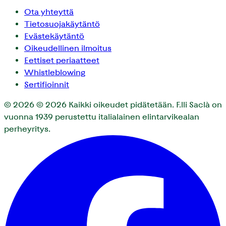
Ota yhteyttä
Tietosuojakäytäntö
Evästekäytäntö
Oikeudellinen ilmoitus
Eettiset periaatteet
Whistleblowing
Sertifioinnit
© 2026
© 2026 Kaikki oikeudet pidätetään. F.lli Saclà on
vuonna 1939 perustettu italialainen elintarvikealan
perheyritys.