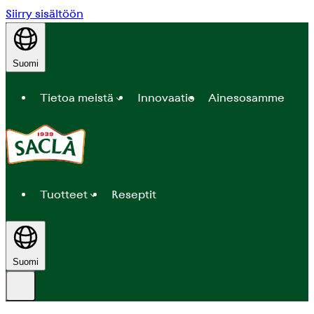
Siirry sisältöön
Suomi
Tietoa meistä
Innovaatio
Ainesosamme
Tuotteet
Reseptit
Suomi