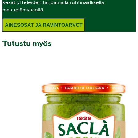
kesätryffeleiden tarjoamalla ruhtinaallisella
makuelämyksellä.
AINESOSAT JA RAVINTOARVOT
Tutustu myös