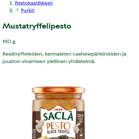
Pestokastikkeet
Purkit
Mustatryffelipesto
190 g
Kesätryffeleiden, kermaisten cashewpähkinöiden ja
juuston vivahteen ylellinen yhdistelmä.