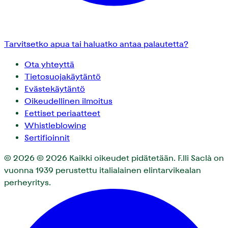
Tarvitsetko apua tai haluatko antaa palautetta?
Ota yhteyttä
Tietosuojakäytäntö
Evästekäytäntö
Oikeudellinen ilmoitus
Eettiset periaatteet
Whistleblowing
Sertifioinnit
© 2026
© 2026 Kaikki oikeudet pidätetään. F.lli Saclà on
vuonna 1939 perustettu italialainen elintarvikealan
perheyritys.