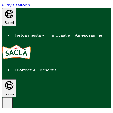
Siirry sisältöön
Suomi
Tietoa meistä
Innovaatio
Ainesosamme
Tuotteet
Reseptit
Suomi