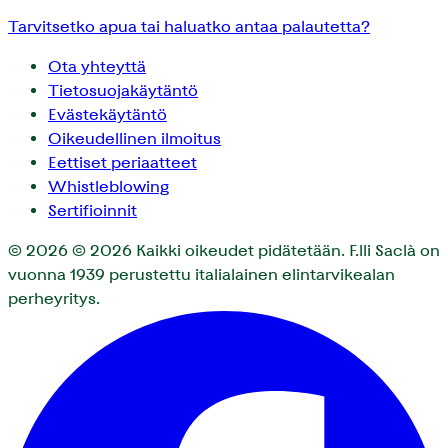
Tarvitsetko apua tai haluatko antaa palautetta?
Ota yhteyttä
Tietosuojakäytäntö
Evästekäytäntö
Oikeudellinen ilmoitus
Eettiset periaatteet
Whistleblowing
Sertifioinnit
© 2026
© 2026 Kaikki oikeudet pidätetään. F.lli Saclà on
vuonna 1939 perustettu italialainen elintarvikealan
perheyritys.