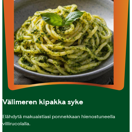
Välimeren kipakka syke
Elähdytä makuaistiasi ponnekkaan hienostuneella
villirucolalla.