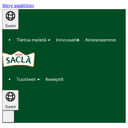
Siirry sisältöön
Suomi
Tietoa meistä
Innovaatio
Ainesosamme
Tuotteet
Reseptit
Suomi