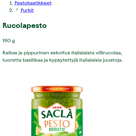
Pestokastikkeet
Purkit
Rucolapesto
190 g
Raikas ja pippurinen sekoitus italialaista villirucolaa,
tuoretta basilikaa ja kypsytettyjä italialaisia juustoja.